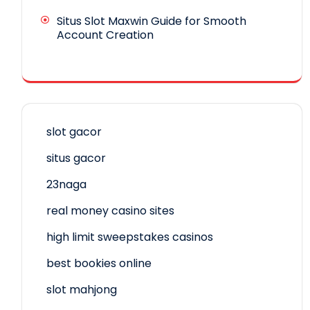
Situs Slot Maxwin Guide for Smooth
Account Creation
slot gacor
situs gacor
23naga
real money casino sites
high limit sweepstakes casinos
best bookies online
slot mahjong