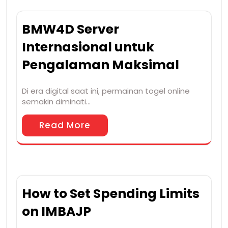
BMW4D Server
Internasional untuk
Pengalaman Maksimal
Di era digital saat ini, permainan togel online
semakin diminati…
Read More
How to Set Spending Limits
on IMBAJP