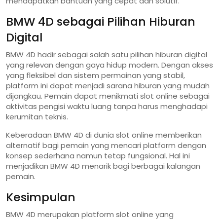
mendapatkan bantuan yang cepat dan solutif.
BMW 4D sebagai Pilihan Hiburan
Digital
BMW 4D hadir sebagai salah satu pilihan hiburan digital
yang relevan dengan gaya hidup modern. Dengan akses
yang fleksibel dan sistem permainan yang stabil,
platform ini dapat menjadi sarana hiburan yang mudah
dijangkau. Pemain dapat menikmati slot online sebagai
aktivitas pengisi waktu luang tanpa harus menghadapi
kerumitan teknis.
Keberadaan BMW 4D di dunia slot online memberikan
alternatif bagi pemain yang mencari platform dengan
konsep sederhana namun tetap fungsional. Hal ini
menjadikan BMW 4D menarik bagi berbagai kalangan
pemain.
Kesimpulan
BMW 4D merupakan platform slot online yang