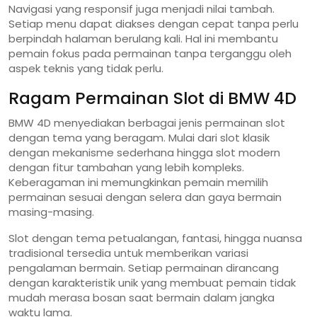
Navigasi yang responsif juga menjadi nilai tambah.
Setiap menu dapat diakses dengan cepat tanpa perlu
berpindah halaman berulang kali. Hal ini membantu
pemain fokus pada permainan tanpa terganggu oleh
aspek teknis yang tidak perlu.
Ragam Permainan Slot di BMW 4D
BMW 4D menyediakan berbagai jenis permainan slot
dengan tema yang beragam. Mulai dari slot klasik
dengan mekanisme sederhana hingga slot modern
dengan fitur tambahan yang lebih kompleks.
Keberagaman ini memungkinkan pemain memilih
permainan sesuai dengan selera dan gaya bermain
masing-masing.
Slot dengan tema petualangan, fantasi, hingga nuansa
tradisional tersedia untuk memberikan variasi
pengalaman bermain. Setiap permainan dirancang
dengan karakteristik unik yang membuat pemain tidak
mudah merasa bosan saat bermain dalam jangka
waktu lama.