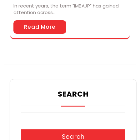
In recent years, the term "IMBAJP" has gained
attention across…
Read More
SEARCH
Search